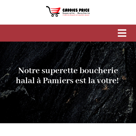
Passer
au
contenu
Tog
Navi
Accueil
Notre superette boucherie
Caddies Price
halal à Pamiers est la votre!
Galerie
Contact